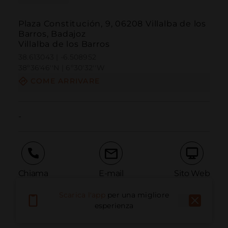
Plaza Constitución, 9, 06208 Villalba de los
Barros, Badajoz
Villalba de los Barros
38.613043 | -6.508952
38º36'46''N | 6º30'32''W
COME ARRIVARE
-
Chiama
E-mail
Sito Web
Scarica l'app
per una migliore
esperienza
Segnala problema