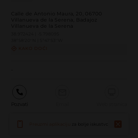
Calle de Antonio Maura, 20, 06700
Villanueva de la Serena, Badajoz
Villanueva de la Serena
38.972424 | -5.798095
38º58'20''N | 5º47'53''W
KAKO DOĆI
-
Pozvati
Email
Web stranica
Preuzmi aplikaciju
za bolje iskustvo
Prijaviti problem