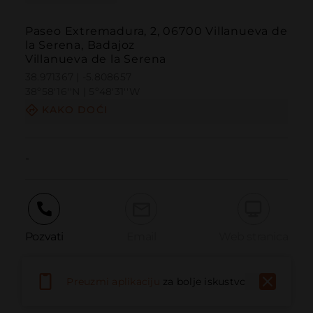
Paseo Extremadura, 2, 06700 Villanueva de
la Serena, Badajoz
Villanueva de la Serena
38.971367 | -5.808657
38º58'16''N | 5º48'31''W
KAKO DOĆI
-
Pozvati
Email
Web stranica
Preuzmi aplikaciju
za bolje iskustvo
Prijaviti problem