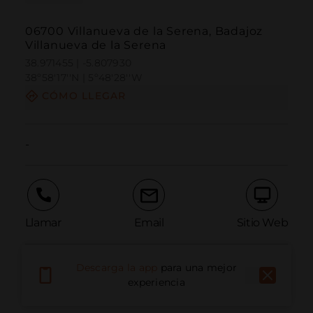
06700 Villanueva de la Serena, Badajoz
Villanueva de la Serena
38.971455 | -5.807930
38º58'17''N | 5º48'28''W
CÓMO LLEGAR
-
Llamar
Email
Sitio Web
Descarga la app
para una mejor
Informar problema
experiencia