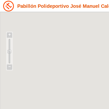
Pabillón Polideportivo José Manuel Ca
+
−