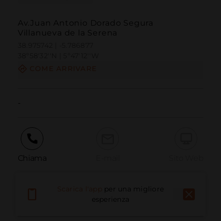
Av.Juan Antonio Dorado Segura
Villanueva de la Serena
38.975742 | -5.786877
38º58'32''N | 5º47'12''W
COME ARRIVARE
-
Chiama
E-mail
Sito Web
Scarica l'app
per una migliore
Segnala problema
esperienza