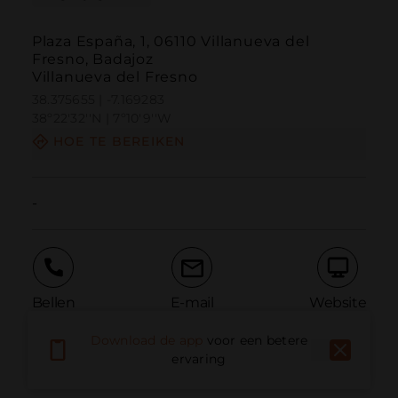
Plaza España, 1, 06110 Villanueva del
Fresno, Badajoz
Villanueva del Fresno
38.375655 | -7.169283
38º22'32''N | 7º10'9''W
HOE TE BEREIKEN
-
Bellen
E-mail
Website
Download de app
voor een betere
ervaring
Probleem melden