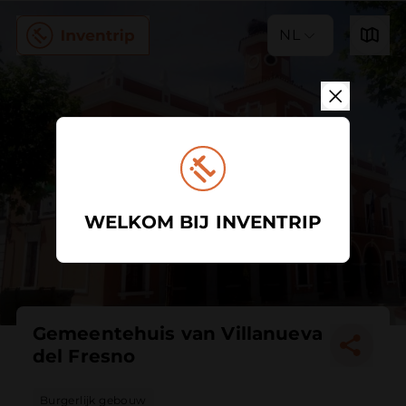
NL
WELKOM BIJ INVENTRIP
Gemeentehuis van Villanueva
del Fresno
Burgerlijk gebouw