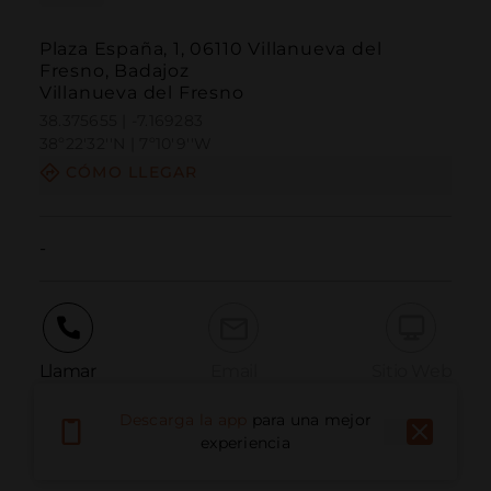
Plaza España, 1, 06110 Villanueva del
Fresno, Badajoz
Villanueva del Fresno
38.375655 | -7.169283
38º22'32''N | 7º10'9''W
CÓMO LLEGAR
-
Llamar
Email
Sitio Web
Descarga la app
para una mejor
experiencia
Informar problema