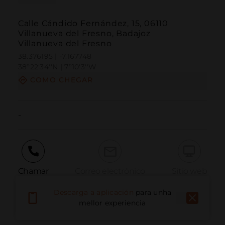
Calle Cándido Fernández, 15, 06110
Villanueva del Fresno, Badajoz
Villanueva del Fresno
38.376195 | -7.167748
38º22'34''N | 7º10'3''W
COMO CHEGAR
-
Chamar
Correo electrónico
Sitio web
Descarga a aplicación
para unha
mellor experiencia
Informar dun problema