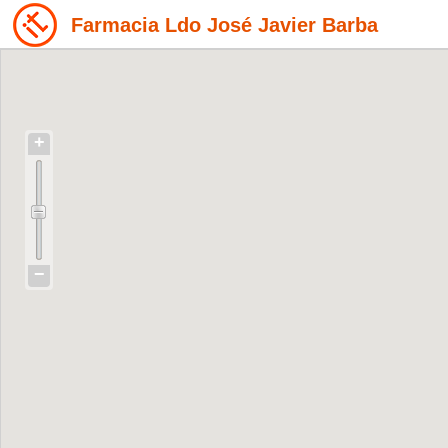
Farmacia Ldo José Javier Barba
+
−