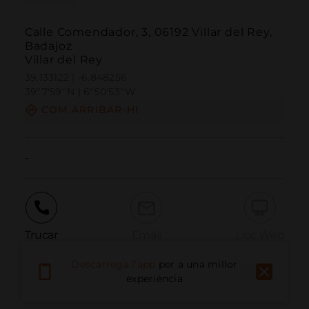
Calle Comendador, 3, 06192 Villar del Rey,
Badajoz
Villar del Rey
39.133122 | -6.848256
39º7'59''N | 6º50'53''W
COM ARRIBAR-HI
-
Trucar
Email
Lloc Web
Descarrega l'app
per a una millor
experiència
Informar problema