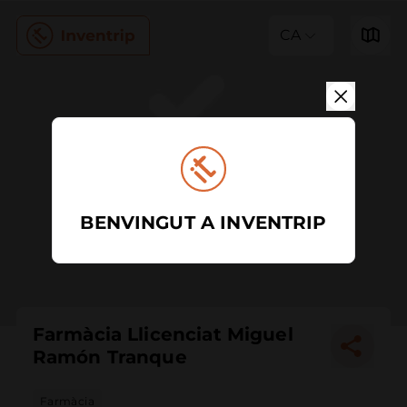
CA
BENVINGUT A INVENTRIP
Farmàcia Llicenciat Miguel
Ramón Tranque
Farmàcia