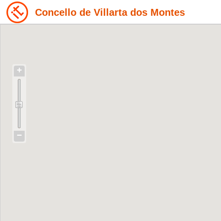
Concello de Villarta dos Montes
+
−