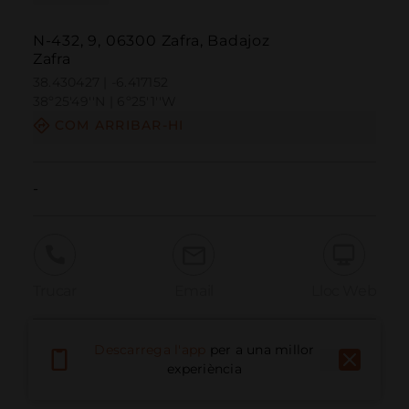
N-432, 9, 06300 Zafra, Badajoz
Zafra
38.430427 | -6.417152
38º25'49''N | 6º25'1''W
COM ARRIBAR-HI
-
Trucar
Email
Lloc Web
Descarrega l'app
per a una millor
Informar problema
experiència