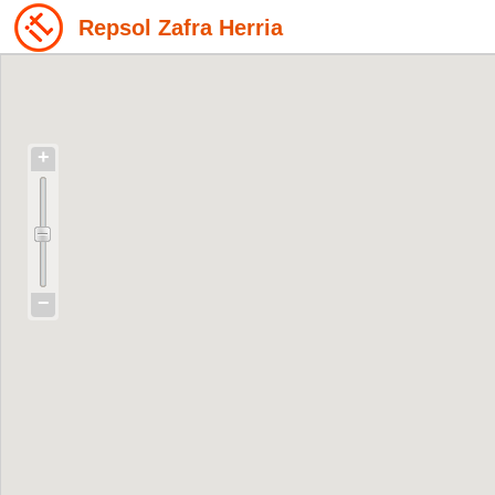
Repsol Zafra Herria
+
−