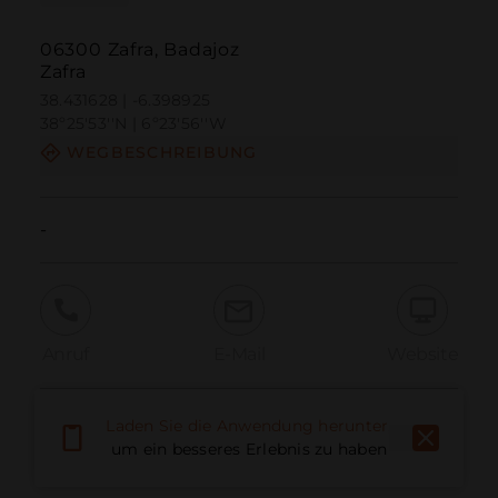
06300 Zafra, Badajoz
Zafra
38.431628 | -6.398925
38º25'53''N | 6º23'56''W
WEGBESCHREIBUNG
-
Anruf
E-Mail
Website
Laden Sie die Anwendung herunter,
Problem melden
um ein besseres Erlebnis zu haben