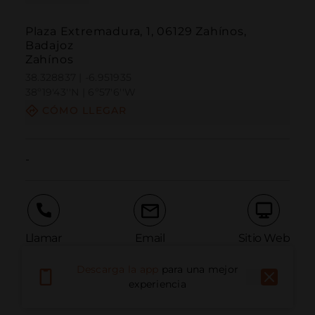
Plaza Extremadura, 1, 06129 Zahínos,
Badajoz
Zahínos
38.328837 | -6.951935
38º19'43''N | 6º57'6''W
CÓMO LLEGAR
-
Llamar
Email
Sitio Web
Descarga la app
para una mejor
experiencia
Informar problema