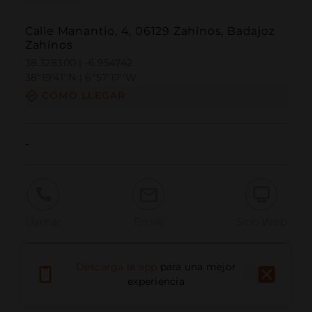
Calle Manantio, 4, 06129 Zahínos, Badajoz
Zahínos
38.328300 | -6.954742
38º19'41''N | 6º57'17''W
CÓMO LLEGAR
-
Llamar
Email
Sitio Web
Descarga la app
para una mejor
Informar problema
experiencia