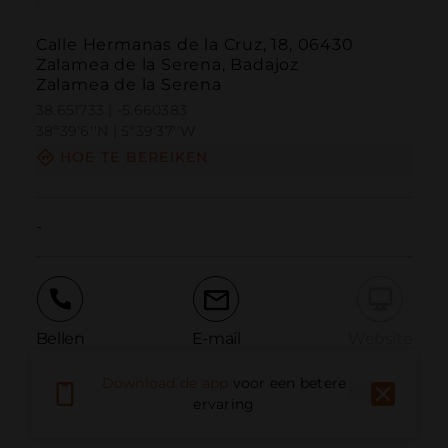
Calle Hermanas de la Cruz, 18, 06430
Zalamea de la Serena, Badajoz
Zalamea de la Serena
38.651733 | -5.660383
38º39'6''N | 5º39'37''W
HOE TE BEREIKEN
-
Bellen
E-mail
Website
Download de app
voor een betere
ervaring
Probleem melden