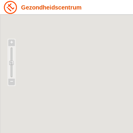
Gezondheidscentrum
+
−