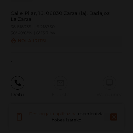
Calle Pilar, 16, 06830 Zarza (la), Badajoz
La Zarza
38.818335 | -6.218750
38º49'6''N | 6º13'7''W
NOLA IRITSI
-
Deitu
E-posta
Webgunea
Deskargatu aplikazioa
esperientzia
Eman arazoa
hobea izateko