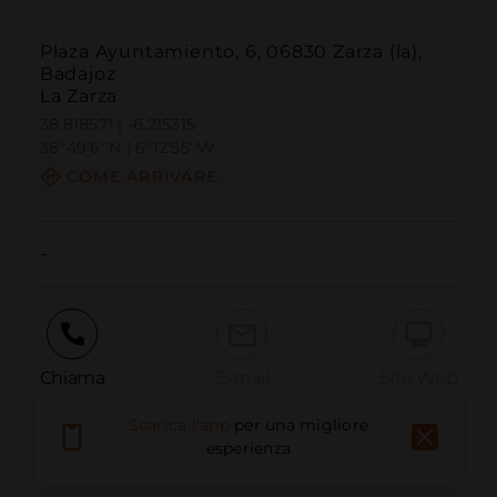
Plaza Ayuntamiento, 6, 06830 Zarza (la),
Badajoz
La Zarza
38.818571 | -6.215315
38º49'6''N | 6º12'55''W
COME ARRIVARE
-
Chiama
E-mail
Sito Web
Scarica l'app
per una migliore
esperienza
Segnala problema