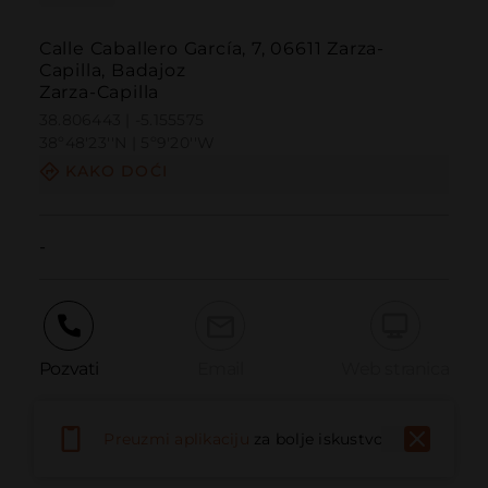
Calle Caballero García, 7, 06611 Zarza-
Capilla, Badajoz
Zarza-Capilla
38.806443 | -5.155575
38º48'23''N | 5º9'20''W
KAKO DOĆI
-
Pozvati
Email
Web stranica
Preuzmi aplikaciju
za bolje iskustvo
Prijaviti problem