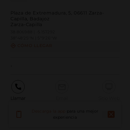
Plaza de Extremadura, 5, 06611 Zarza-
Capilla, Badajoz
Zarza-Capilla
38.806988 | -5.157292
38º48'25''N | 5º9'26''W
CÓMO LLEGAR
-
Llamar
Email
Sitio Web
Descarga la app
para una mejor
experiencia
Informar problema