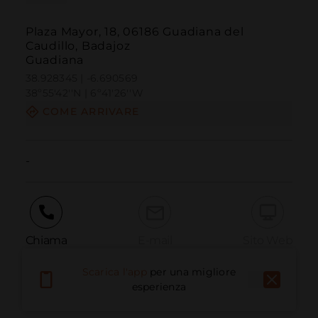
Plaza Mayor, 18, 06186 Guadiana del
Caudillo, Badajoz
Guadiana
38.928345 | -6.690569
38º55'42''N | 6º41'26''W
COME ARRIVARE
-
Chiama
E-mail
Sito Web
Scarica l'app
per una migliore
esperienza
Segnala problema