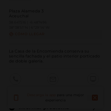
Plaza Alameda 3
Aceuchal
38.647516 | -6.487496
38º38'51''N | 6º29'14''W
CÓMO LLEGAR
La Casa de la Encomienda conserva su 
sencilla fachada y el patio interior porticado 
de doble galería.
Llamar
Email
Sitio Web
Descarga la app
para una mejor
experiencia
Informar problema