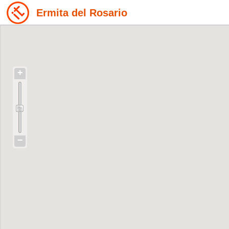
Ermita del Rosario
+
−