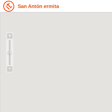
San Antón ermita
+
−