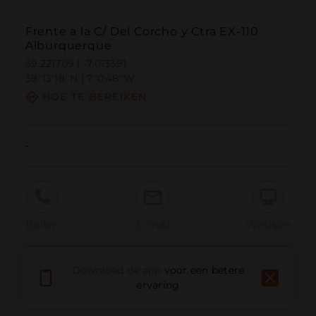
Frente a la C/ Del Corcho y Ctra EX-110
Alburquerque
39.221709 | -7.013391
39º13'18''N | 7º0'48''W
HOE TE BEREIKEN
-
Bellen
E-mail
Website
Download de app
voor een betere
Probleem melden
ervaring