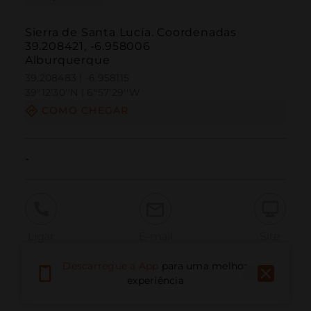
Sierra de Santa Lucía. Coordenadas
39.208421, -6.958006
Alburquerque
39.208483 | -6.958115
39º12'30''N | 6º57'29''W
COMO CHEGAR
-
Ligar
E-mail
Site
Descarregue a App
para uma melhor
experiência
Relatar problema