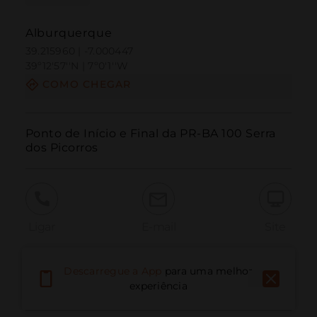
Alburquerque
39.215960 | -7.000447
39º12'57''N | 7º0'1''W
COMO CHEGAR
Ponto de Início e Final da PR-BA 100 Serra 
dos Picorros
Ligar
E-mail
Site
Descarregue a App
para uma melhor
Relatar problema
experiência