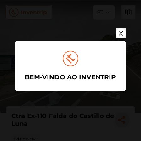
PT
BEM-VINDO AO INVENTRIP
Ctra Ex-110 Falda do Castillo de
Luna
Edifício civil