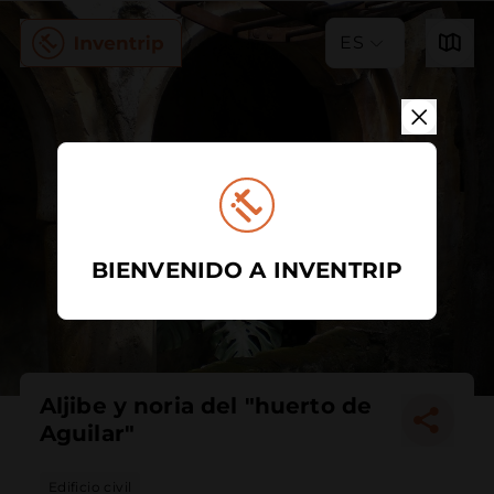
ES
BIENVENIDO A INVENTRIP
Aljibe y noria del "huerto de
Aguilar"
Edificio civil