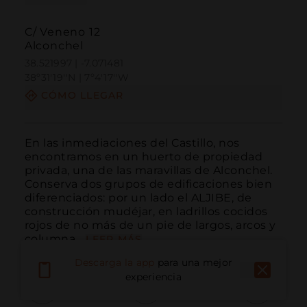
C/ Veneno 12
Alconchel
38.521997 | -7.071481
38º31'19''N | 7º4'17''W
CÓMO LLEGAR
En las inmediaciones del Castillo, nos 
encontramos en un huerto de propiedad 
privada, una de las maravillas de Alconchel. 
Conserva dos grupos de edificaciones bien 
diferenciados: por un lado el ALJIBE, de 
construcción mudéjar, en ladrillos cocidos 
rojos de no más de un pie de largos, arcos y 
columna...
LEER MÁS
Descarga la app
para una mejor
experiencia