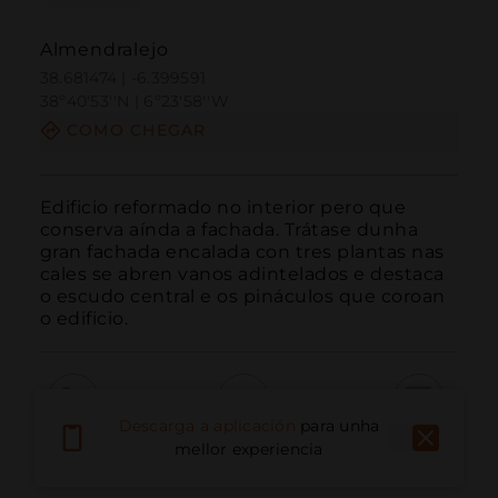
Almendralejo
38.681474 | -6.399591
38º40'53''N | 6º23'58''W
COMO CHEGAR
Edificio reformado no interior pero que 
conserva aínda a fachada. Trátase dunha 
gran fachada encalada con tres plantas nas 
cales se abren vanos adintelados e destaca 
o escudo central e os pináculos que coroan 
o edificio.
Descarga a aplicación
para unha
Chamar
Correo electrónico
Sitio web
mellor experiencia