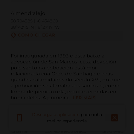
Almendralejo
38.704385 | -6.454860
38º42'15''N | 6º27'17''W
COMO CHEGAR
Foi inaugurada en 1993 e está baixo a 
advocación de San Marcos, cuxa devoción 
polo santo na poboación está moi 
relacionada coa Orde de Santiago e coas 
grandes calamidades do século XVI, no que 
a poboación se aferraba aos santos e, como 
forma de pedir axuda, erguían ermidas en 
honra deles. A primeira...
LER MÁIS
Descarga a aplicación
para unha
mellor experiencia
Chamar
Correo electrónico
Sitio web