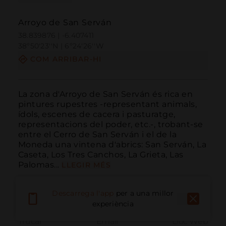
Arroyo de San Serván
38.839876 | -6.407411
38º50'23''N | 6º24'26''W
COM ARRIBAR-HI
La zona d'Arroyo de San Serván és rica en 
pintures rupestres -representant animals, 
ídols, escenes de cacera i pasturatge, 
representacions del poder, etc.-, trobant-se 
entre el Cerro de San Serván i el de la 
Moneda una vintena d'abrics: San Serván, La 
Caseta, Los Tres Canchos, La Grieta, Las 
Palomas...
LLEGIR MÉS
Descarrega l'app
per a una millor
experiència
Trucar
Email
Lloc Web