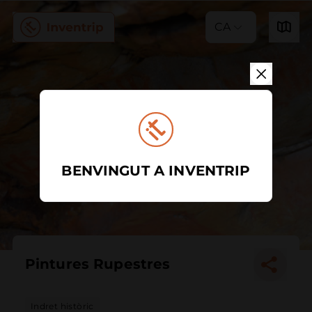
CA
BENVINGUT A INVENTRIP
Pintures Rupestres
Indret històric