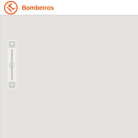
Bombeiros
+
−