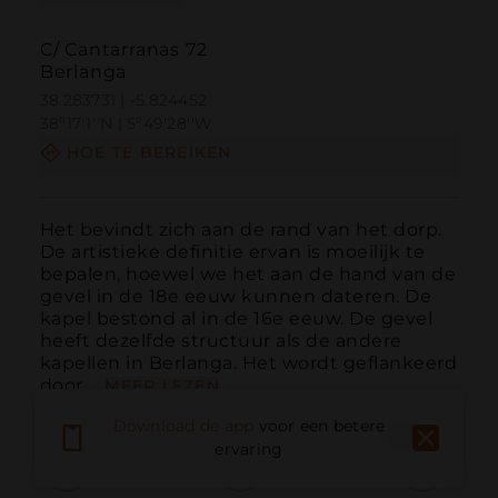
C/ Cantarranas 72
Berlanga
38.283731 | -5.824452
38º17'1''N | 5º49'28''W
HOE TE BEREIKEN
Het bevindt zich aan de rand van het dorp. 
De artistieke definitie ervan is moeilijk te 
bepalen, hoewel we het aan de hand van de 
gevel in de 18e eeuw kunnen dateren. De 
kapel bestond al in de 16e eeuw. De gevel 
heeft dezelfde structuur als de andere 
kapellen in Berlanga. Het wordt geflankeerd 
door ...
MEER LEZEN
Download de app
voor een betere
ervaring