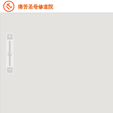
痛苦圣母修道院
+
−