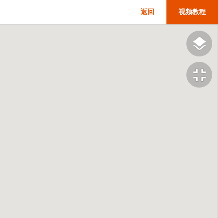
返回
视频教程
fullscreen_exit