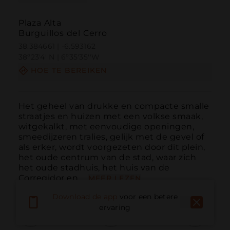
Plaza Alta
Burguillos del Cerro
38.384661 | -6.593162
38º23'4''N | 6º35'35''W
HOE TE BEREIKEN
Het geheel van drukke en compacte smalle 
straatjes en huizen met een volkse smaak, 
witgekalkt, met eenvoudige openingen, 
smeedijzeren tralies, gelijk met de gevel of 
als erker, wordt voorgezeten door dit plein, 
het oude centrum van de stad, waar zich 
het oude stadhuis, het huis van de 
Corregidor en ...
MEER LEZEN
Download de app
voor een betere
ervaring