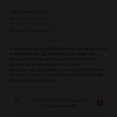
Cabeza del Buey
38.716440 | -5.231042
38º42'59''N | 5º13'51''W
COMO CHEGAR
Espazo creado en 2008, dedicado ao estudo 
e observación da natureza, situado nas 
Antigas Escolas da Nava. As fotografías, 
paneis de interpretación e salas 
audiovisuais mostradas na aula contribúen a 
un maior coñecemento e comprensión da 
natureza do entorno.
Descarga a aplicación
para unha
mellor experiencia
Chamar
Correo electrónico
Sitio web