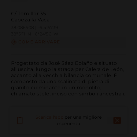
C/ Tomillar 35
Cabeza la Vaca
38.086508 | -6.415739
38º5'11''N | 6º24'56''W
COME ARRIVARE
Progettato da José Sáez Bolaño e situato 
all'uscita, lungo la strada per Calera de León, 
accanto alla vecchia bilancia comunale. È 
composto da una scalinata di pietra di 
granito culminante in un monolito, 
chiamato stele, inciso con simboli ancestrali.
Scarica l'app
per una migliore
esperienza
Chiama
E-mail
Sito Web