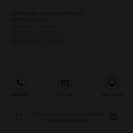
Camino de los Cotos km. 4,5
Cabeza la Vaca
38.060266 | -6.425262
38º3'36''N | 6º25'30''W
COMMENT Y ALLER
-
Appeler
E-mail
Site Web
Téléchargez l'application
pour une
Signaler un problème
meilleure expérience