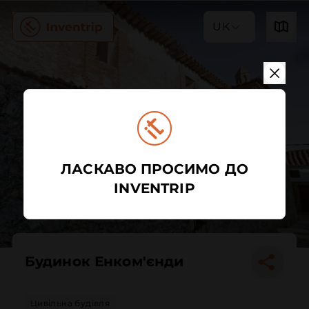
UK
ЛАСКАВО ПРОСИМО ДО
INVENTRIP
Будинок Енком'єнди
Цивільна будівля