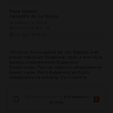
Plaza Salador
Calzadilla de los Barros
38.299952 | -6.315939
38º17'59''N | 6º18'57''W
ЯК ДІСТАТИСЯ
Містечко Кальсаділья де лос Баррос має 
кілька панських будинків, один з яких був 
колись старовинним будинком 
Енком'єнди. Про це свідчить збереження 
однієї з веж. Його будівництво було 
завершено на початку XVI століття.
Завантажте додаток
для кращого
досвіду
Дзвонити
Електронна пошта
Веб-сайт