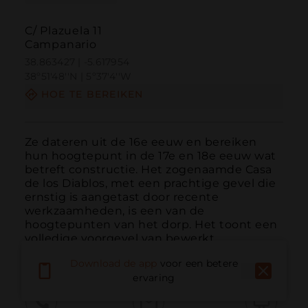
C/ Plazuela 11
Campanario
38.863427 | -5.617954
38º51'48''N | 5º37'4''W
HOE TE BEREIKEN
Ze dateren uit de 16e eeuw en bereiken 
hun hoogtepunt in de 17e en 18e eeuw wat 
betreft constructie. Het zogenaamde Casa 
de los Diablos, met een prachtige gevel die 
ernstig is aangetast door recente 
werkzaamheden, is een van de 
hoogtepunten van het dorp. Het toont een 
volledige voorgevel van bewerkt...
MEER LEZEN
Download de app
voor een betere
ervaring