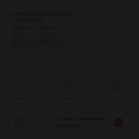
Camino Piedra Escrita
Campanario
38.876445 | -5.592704
38º52'35''N | 5º35'33''W
COME ARRIVARE
-
Chiama
E-mail
Sito Web
Scarica l'app
per una migliore
Segnala problema
esperienza