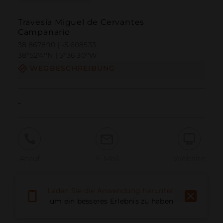
Travesía Miguel de Cervantes
Campanario
38.867890 | -5.608533
38º52'4''N | 5º36'30''W
WEGBESCHREIBUNG
-
Anruf
E-Mail
Website
Laden Sie die Anwendung herunter,
Problem melden
um ein besseres Erlebnis zu haben