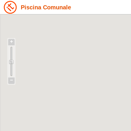
Piscina Comunale
+
−