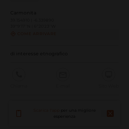
Carmonita
39.154910 | -6.339890
39º9'17''N | 6º20'23''W
COME ARRIVARE
di interesse etnografico
Chiama
E-mail
Sito Web
Segnala problema
Scarica l'app
per una migliore
esperienza