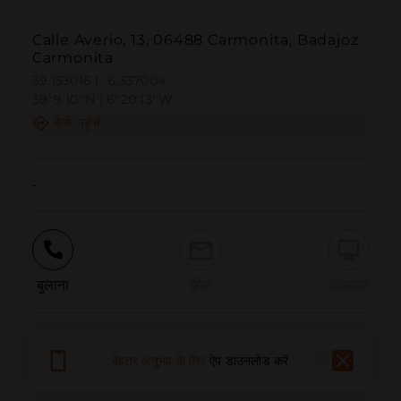
Calle Averio, 13, 06488 Carmonita, Badajoz
Carmonita
39.153016 | -6.337004
39º9'10''N | 6º20'13''W
कैसे पहुंचें
-
बुलाना
ईमेल
वेबसाइट
समस्या की सूचना दें
बेहतर अनुभव के लिए
ऐप डाउनलोड करें