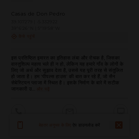
Casas de Don Pedro
39.107279 | -5.332922
39º6'26''N | 5º19'58''W
कैसे पहुंचें
इस प्रतिष्ठित इमारत का इतिहास लंबा और रोचक है, जिसका 
वास्तुशिल्प महत्व भले ही न हो, लेकिन यह हमारे गाँव के लोगों के 
लिए जो अर्थ और सुझाव देता है, उससे यह पूरी तरह से संतुलित 
हो जाता है। हम 'पीपल्स हाउस' की बात कर रहे हैं, जो सैन 
सेबेस्टियन प्लाजा में स्थित है। इसके निर्माण के बारे में सटीक 
जानकारी उ...
और पढ़ें
बुलाना
ईमेल
वेबसाइट
बेहतर अनुभव के लिए
ऐप डाउनलोड करें