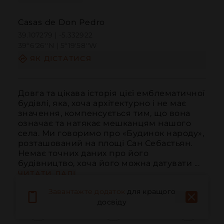
Casas de Don Pedro
39.107279 | -5.332922
39º6'26''N | 5º19'58''W
ЯК ДІСТАТИСЯ
Довга та цікава історія цієї емблематичної 
будівлі, яка, хоча архітектурно і не має 
значення, компенсується тим, що вона 
означає та натякає мешканцям нашого 
села. Ми говоримо про «Будинок народу», 
розташований на площі Сан Себастьян. 
Немає точних даних про його 
будівництво, хоча його можна датувати ...
ЧИТАТИ ДАЛІ
Завантажте додаток
для кращого
досвіду